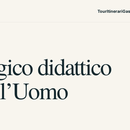
Tour
Itinerari
Gas
ico didattico
ll’Uomo