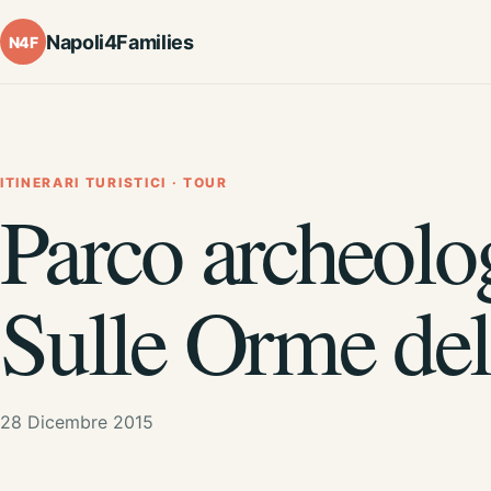
Napoli4Families
N4F
ITINERARI TURISTICI
·
TOUR
Parco archeolog
Sulle Orme de
28 Dicembre 2015