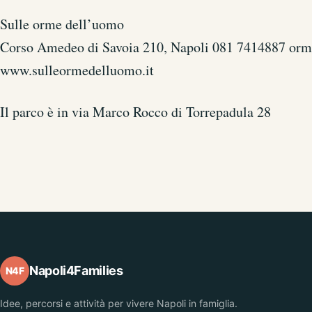
Sulle orme dell’uomo
Corso Amedeo di Savoia 210, Napoli
081 7414887
orme
www.sulleormedelluomo.it
Il parco è in via Marco Rocco di Torrepadula 28
Napoli4Families
N4F
Idee, percorsi e attività per vivere Napoli in famiglia.