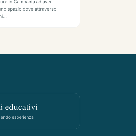
tura in Campania ad aver
uno spazio dove attraverso
oni…
i educativi
cendo esperienza