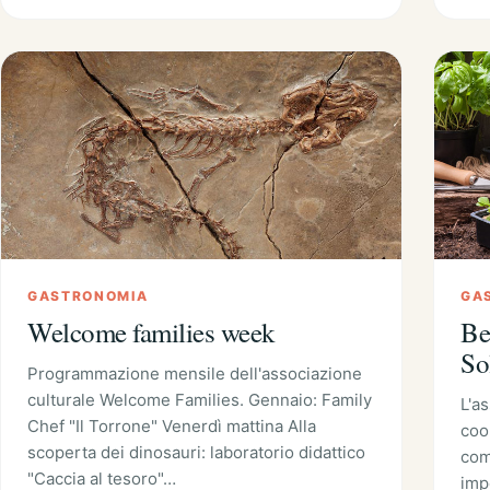
GASTRONOMIA
GA
Welcome families week
Be
So
Programmazione mensile dell'associazione
culturale Welcome Families. Gennaio: Family
L'a
Chef "Il Torrone" Venerdì mattina Alla
coo
scoperta dei dinosauri: laboratorio didattico
com
"Caccia al tesoro"…
imp