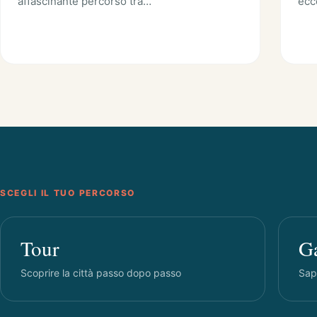
affascinante percorso tra…
ecc
SCEGLI IL TUO PERCORSO
Tour
G
Scoprire la città passo dopo passo
Sapo