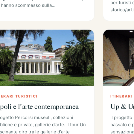
per turisti 
 hanno scommesso sulla…
storico/art
NERARI TURISTICI
ITINERARI
poli e l’arte contemporanea
Up & U
progetto Percorsi museali, collezioni
Il progetto 
liche e private, gallerie d’arte. Il tour Un
passato e p
scinante giro tra le gallerie d'arte
sensazional