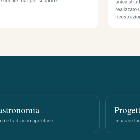
ezionale tour per scoprire…
unica strut
realizzato 
ricostruzi
astronomia
Progett
ri e tradizioni napoletane
Imparare fa