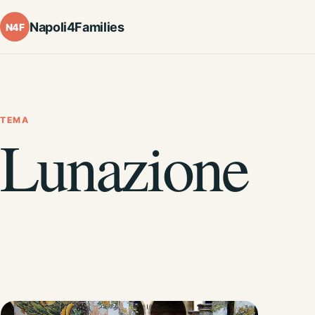
Napoli4Families
N4F
TEMA
Lunazione